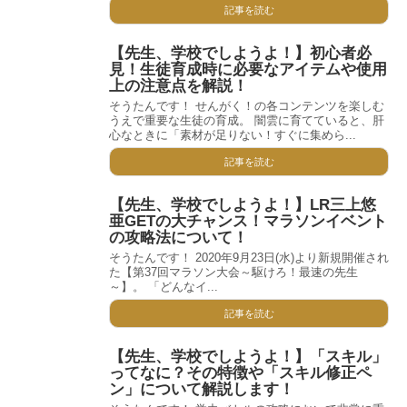
記事を読む
【先生、学校でしようよ！】初心者必
見！生徒育成時に必要なアイテムや使用
上の注意点を解説！
そうたんです！ せんがく！の各コンテンツを楽しむ
うえで重要な生徒の育成。 闇雲に育てていると、肝
心なときに「素材が足りない！すぐに集めら...
記事を読む
【先生、学校でしようよ！】LR三上悠
亜GETの大チャンス！マラソンイベント
の攻略法について！
そうたんです！ 2020年9月23日(水)より新規開催され
た【第37回マラソン大会～駆けろ！最速の先生
～】。 「どんなイ...
記事を読む
【先生、学校でしようよ！】「スキル」
ってなに？その特徴や「スキル修正ペ
ン」について解説します！