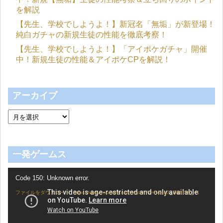
を解説
【先生、学校でしようよ！】新冠名「無垢」が新登場！
純白ガチャの新規生徒の性能を徹底考察！
【先生、学校でしようよ！】「アイポケガチャ」開催
中！新規生徒の性能＆アイポケCPを解説！
アーカイブ
一発ゲームス
動
Code 150: Unknown error.
画
プ
ファイルをダウンロード: https://www.youtube.com/watch?v=E4Sg3_D46IY&_=1
レ
ー