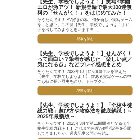
【先生、学校でしようよ！】実写×学園
エロが激アツ！ 新規登録で最大100連無
料の「せんがく！」をはじめてみた！
そうたんです！ AV好きの私。何か新しい実写ゲーム
を…と思い、この度【先生、学校でしようよ！】に
手を出してみようと思います!!! ...
記事を読む
【先生、学校でしようよ！】せんがく！
って面白い？筆者が感じた「楽しい点／
気になる点」などプレイ感想まとめ
そうたんです！ 2022年10月に≪8周年≫を迎えた
【先生、学校でしようよ！】 数ある実写ゲームの中
でも特に長い歴史を誇り、トップク...
記事を読む
【先生、学校でしようよ！】「全校生徒
総力戦」遊び方や攻略法を徹底解説！～
2025年最新版～
そうたんです！ 2025年3月で第11回開催となる≪全
校生徒総力戦≫！！ これまで何度か解説記事を公開
してきましたが、過去記事公開から結...