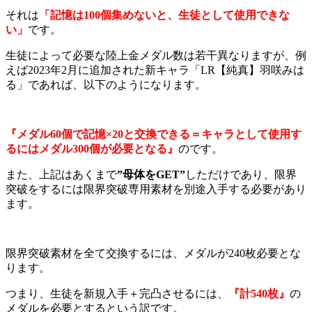
それは
「記憶は
100
個集めないと、生徒として使用できな
い」
です。
生徒によって必要な陸上金メダル数は若干異なりますが、例
えば2023年2月に追加された新キャラ「LR【純真】羽咲みは
る」であれば、以下のようになります。
『メダル60
個で記憶×20
と交換できる＝キャラとして使用す
るにはメダル300
個が必要となる』
のです。
また、上記はあくまで
”
母体をGET”
しただけであり、限界
突破をするには限界突破専用素材を別途入手する必要があり
ます。
限界突破素材を全て交換するには、メダルが240枚必要とな
ります。
つまり、生徒を新規入手＋完凸させるには、
『計
540
枚』
の
メダルを必要とするという訳です。