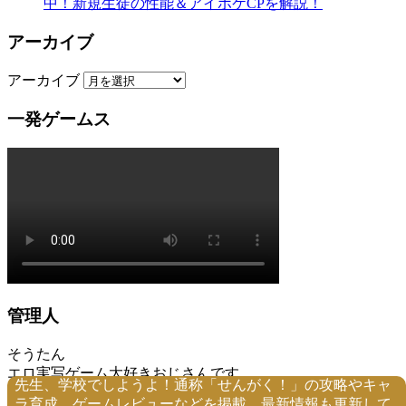
中！新規生徒の性能＆アイポケCPを解説！
アーカイブ
アーカイブ
一発ゲームス
管理人
そうたん
エロ実写ゲーム大好きおじさんです。
先生、学校でしようよ！通称「せんがく！」の攻略やキャ
ラ育成、ゲームレビューなどを掲載。最新情報も更新して