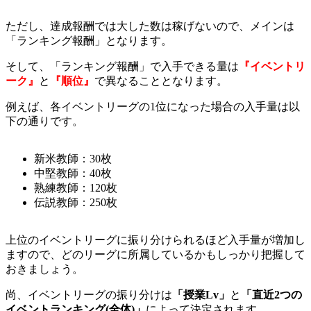
ただし、達成報酬では大した数は稼げないので、メインは
「ランキング報酬」となります。
そして、「ランキング報酬」で入手できる量は
『イベントリ
ーク』
と
『順位』
で異なることとなります。
例えば、各イベントリーグの1位になった場合の入手量は以
下の通りです。
新米教師：30枚
中堅教師：40枚
熟練教師：120枚
伝説教師：250枚
上位のイベントリーグに振り分けられるほど入手量が増加し
ますので、どのリーグに所属しているかもしっかり把握して
おきましょう。
尚、イベントリーグの振り分けは
「授業
Lv
」
と
「直近
2
つの
イベントランキング(
全体)
」
によって決定されます。