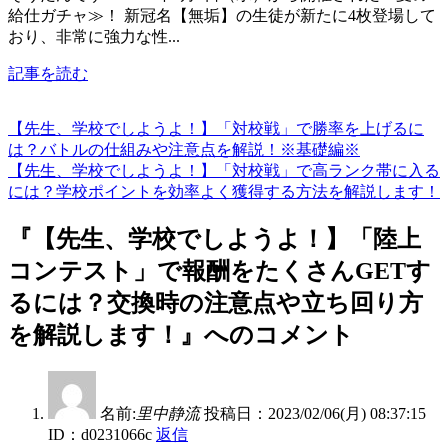
給仕ガチャ≫！ 新冠名【無垢】の生徒が新たに4枚登場して
おり、非常に強力な性...
記事を読む
【先生、学校でしようよ！】「対校戦」で勝率を上げるに
は？バトルの仕組みや注意点を解説！※基礎編※
【先生、学校でしようよ！】「対校戦」で高ランク帯に入る
には？学校ポイントを効率よく獲得する方法を解説します！
『【先生、学校でしようよ！】「陸上
コンテスト」で報酬をたくさんGETす
るには？交換時の注意点や立ち回り方
を解説します！』へのコメント
名前:
里中静流
投稿日：2023/02/06(月) 08:37:15
ID：d0231066c
返信