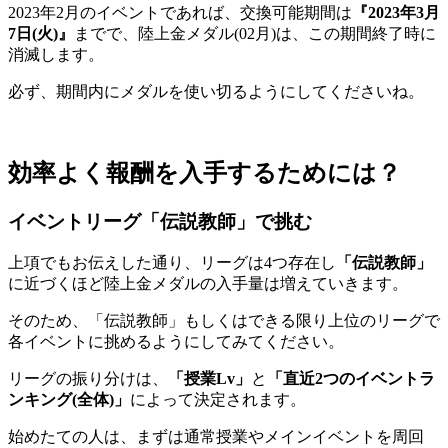
2023年2月のイベントであれば、交換可能期間は
『
2023
年3
月
7
日(
火)
』
までで、陸上金メダル(02月)は、この期間終了時に
消滅します。
必ず、期間内にメダルを使い切るようにしてくださいね。
効率よく報酬を入手するためには？
イベントリーグ「伝説教師」で挑む
上項でもお伝えした通り、リーグは4つ存在し
「伝説教師」
に近づくほど陸上金メダルの入手量は増えていきます。
そのため、「伝説教師」もしくはできる限り上位のリーグで
各イベントに挑めるようにしてみてください。
リーグの振り分けは、
「授業
Lv
」
と
「直近
2
つのイベントラ
ンキング(
全体)
」
によって決定されます。
始めたての人は、まずは通常授業やメインイベントを周回