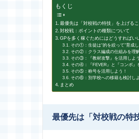
もくじ
最優先は「対校戦の特技」を上げる
対校戦：ポイントの種類について
GPを多く稼ぐためにはどうすればい
その①：生徒は”的を絞って”育成
その②：クラス編成の仕組みを理
その③：『教材攻撃』を活用しよ
その④：『FEVER』と『コンボ
その⑤：称号を活用しよう！
その⑥：別学校への移籍も検討し
まとめ
最優先は「対校戦の特