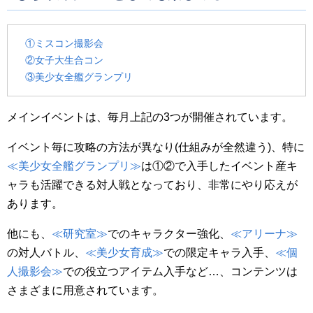
①ミスコン撮影会
②女子大生合コン
③美少女全艦グランプリ
メインイベントは、毎月上記の3つが開催されています。
イベント毎に攻略の方法が異なり(仕組みが全然違う)、特に
≪美少女全艦グランプリ≫
は①②で入手したイベント産キ
ャラも活躍できる対人戦となっており、非常にやり応えが
あります。
他にも、
≪研究室≫
でのキャラクター強化、
≪アリーナ≫
の対人バトル、
≪美少女育成≫
での限定キャラ入手、
≪個
人撮影会≫
での役立つアイテム入手など…、コンテンツは
さまざまに用意されています。