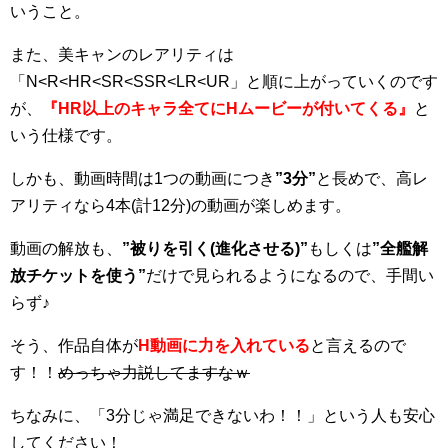
いうこと。
また、美キャンのレアリティは
「N<R<HR<SR<SSR<LR<UR」と順に上がっていくのです
が、
『
HR
以上のキャラ全てにH
ムービーが付いてくる』
と
いう仕様です。
しかも、動画時間は1つの動画につき
”3
分”
と長めで、高レ
アリティなら4本(計12分)の動画が楽しめます。
動画の解放も、
”
被りを引く(
進化させる)”
もしくは
”
全艦解
放チケットを使う”
だけで見られるようになるので、手間い
らず♪
そう、作品自体が
H
動画に力を入れている
と言えるので
す！！
めっちゃ力説してますなｗ
ちなみに、「3分じゃ満足できないわ！！」という人も安心
してください！