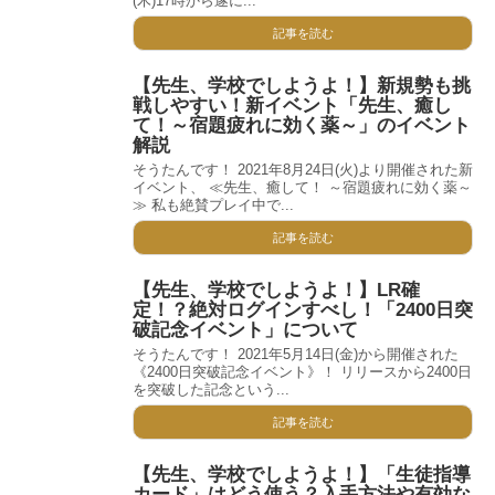
(木)17時から遂に...
記事を読む
【先生、学校でしようよ！】新規勢も挑
戦しやすい！新イベント「先生、癒し
て！～宿題疲れに効く薬～」のイベント
解説
そうたんです！ 2021年8月24日(火)より開催された新
イベント、 ≪先生、癒して！ ～宿題疲れに効く薬～
≫ 私も絶賛プレイ中で...
記事を読む
【先生、学校でしようよ！】LR確
定！？絶対ログインすべし！「2400日突
破記念イベント」について
そうたんです！ 2021年5月14日(金)から開催された
《2400日突破記念イベント》！ リリースから2400日
を突破した記念という...
記事を読む
【先生、学校でしようよ！】「生徒指導
カード」はどう使う？入手方法や有効な