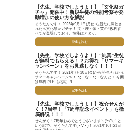
【先生、学校でしようよ！】「文化祭ガ
チャ」開催中！新規生徒の性能考察や発
動増加の使い方を解説
そうたんです！ 2025年9月1日(月)から新たに開催さ
れた≪文化祭≫ガチャ！ 文・理・体・芸の4教科す
べてが登場しており、性能はアタッ...
記事を読む
【先生、学校でしようよ！】”純真”生徒
が無料でもらえる！？お得な「サマーキ
ャンペーン」をお見逃しなく！！！
そうたんです！ 2021年7月30日(金)から開催された≪
サマーキャンペーン≫！ な・な・な・なんと！ 今回
は無料でLR【純真】生...
記事を読む
【先生、学校でしようよ！】祝☆せんが
く！7周年！「7周年記念イベント」を徹
底解説！！！
せんがく！7周年おめでとうございます＼(^o^)／ と
いう訳で、そうたんです(・∀・)！ 2021年10月21日