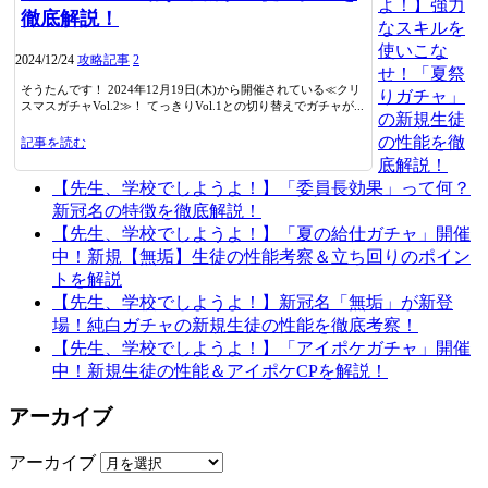
よ！】強力
徹底解説！
なスキルを
使いこな
2024/12/24
攻略記事
2
せ！「夏祭
そうたんです！ 2024年12月19日(木)から開催されている≪クリ
りガチャ」
スマスガチャVol.2≫！ てっきりVol.1との切り替えでガチャが...
の新規生徒
の性能を徹
記事を読む
底解説！
【先生、学校でしようよ！】「委員長効果」って何？
新冠名の特徴を徹底解説！
【先生、学校でしようよ！】「夏の給仕ガチャ」開催
中！新規【無垢】生徒の性能考察＆立ち回りのポイン
トを解説
【先生、学校でしようよ！】新冠名「無垢」が新登
場！純白ガチャの新規生徒の性能を徹底考察！
【先生、学校でしようよ！】「アイポケガチャ」開催
中！新規生徒の性能＆アイポケCPを解説！
アーカイブ
アーカイブ