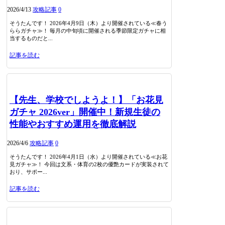
2026/4/13
攻略記事
0
そうたんです！ 2026年4月9日（木）より開催されている≪春う
ららガチャ≫！ 毎月の中旬頃に開催される季節限定ガチャに相
当するものだと...
記事を読む
【先生、学校でしようよ！】「お花見
ガチャ 2026ver」開催中！新規生徒の
性能やおすすめ運用を徹底解説
2026/4/6
攻略記事
0
そうたんです！ 2026年4月1日（水）より開催されている≪お花
見ガチャ≫！ 今回は文系・体育の2枚の優艶カードが実装されて
おり、サポー...
記事を読む