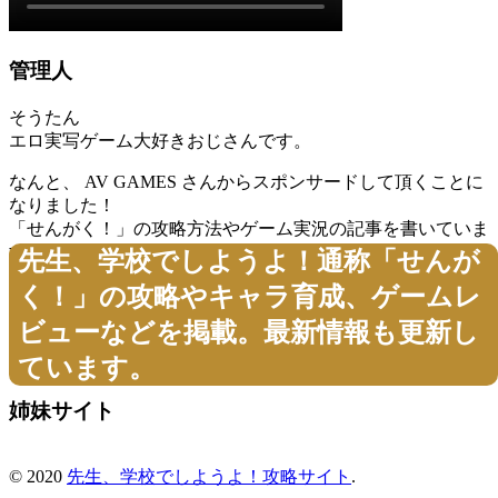
管理人
そうたん
エロ実写ゲーム大好きおじさんです。
なんと、 AV GAMES さんからスポンサードして頂くことに
なりました！
「せんがく！」の攻略方法やゲーム実況の記事を書いていま
す。
先生、学校でしようよ！通称「せんが
(AV GAMES さんからのお声もあり、なるべく中立、かつ忖
く！」の攻略やキャラ育成、ゲームレ
度・忌憚のない意見や感想を記載しています)
ビューなどを掲載。最新情報も更新し
※本ブログは、「先生、学校でしようよ！」の内容を保証し
ている訳ではありません。
ています。
姉妹サイト
© 2020
先生、学校でしようよ！攻略サイト
.