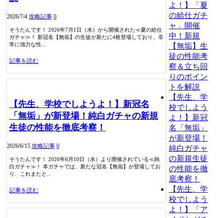
よ！】「夏
の給仕ガチ
2026/7/4
攻略記事
0
ャ」開催
そうたんです！ 2026年7月1日（水）から開催された≪夏の給仕
中！新規
ガチャ≫！ 新冠名【無垢】の生徒が新たに4枚登場しており、非
常に強力な性...
【無垢】生
徒の性能考
記事を読む
察＆立ち回
りのポイン
トを解説
【先生、学
【先生、学校でしようよ！】新冠名
校でしよう
「無垢」が新登場！純白ガチャの新規
よ！】新冠
生徒の性能を徹底考察！
名「無垢」
が新登場！
2026/6/15
攻略記事
0
純白ガチャ
の新規生徒
そうたんです！ 2026年6月10日（水）より開催されている≪純
白ガチャ≫！ 本ガチャでは、新たな冠名【無垢】が登場してお
の性能を徹
り、これまたと...
底考察！
【先生、学
記事を読む
校でしよう
よ！】「ア