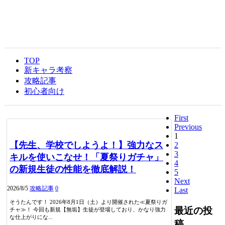
TOP
新キャラ考察
攻略記事
初心者向け
First
Previous
1
【先生、学校でしようよ！】強力なス
2
3
キルを使いこなせ！「夏祭りガチャ」
4
の新規生徒の性能を徹底解説！
5
Next
2026/8/5
攻略記事
0
Last
そうたんです！ 2026年8月1日（土）より開催された≪夏祭りガ
最近の投
チャ≫！ 今回も新規【無垢】生徒が登場しており、かなり強力
な仕上がりにな...
稿