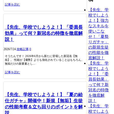
記事を読む
【先生、学
校でしよう
よ！】強力
なスキルを
【先生、学校でしようよ！】「委員長
使いこな
効果」って何？新冠名の特徴を徹底解
せ！「夏祭
説！
りガチャ」
の新規生徒
2026/7/24
攻略記事
0
の性能を徹
そうたんです！ 2026年6月から新たに登場した新冠名【無
底解説！
垢】。 性能が【優艶】よりも強化されていることはもちろん、
【先生、学
無垢だけの新要素とし...
校でしよう
記事を読む
よ！】「委
員長効果」
って何？新
冠名の特徴
【先生、学校でしようよ！】「夏の給
を徹底解
仕ガチャ」開催中！新規【無垢】生徒
説！
【先生、学
の性能考察＆立ち回りのポイントを解
校でしよう
説