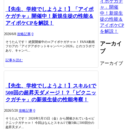
イポケガチ
ャ」開催
【先生、学校でしようよ！】「アイポ
中！新規生
ケガチャ」開催中！新規生徒の性能＆
徒の性能＆
アイポケCPを解説！
アイポケCP
を解説！
2026/6/8
攻略記事
0
そうたんです！ 絶賛開催中の≪アイポケガチャ≫！ FANA動画
アーカイ
フロアの『アイデアポケットキャンペーン2026』とのコラボで
ブ
あり、キャンペ...
記事を読む
アーカイブ
【先生、学校でしようよ！】スキル1で
500回の超昇天ダメージ！？「ピクニッ
クガチャ」の新規生徒の性能考察！
2026/5/20
攻略記事
0
そうたんです！ 2026年5月15日（金）から開催されている≪ピ
クニックガチャ≫！ 今回はなんとスキル1で敵5体に500回分の
超昇天ダメ...