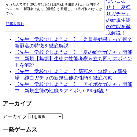
使いこな
そうたんです！ 2023年10月19日(木)より開催された≪9周年イ
せ！「夏祭
ベント≫！ 新冠名である【優艶】が登場し、11月2日(木)からは
りガチャ」
文化...
の新規生徒
記事を読む
の性能を徹
底解説！
【先生、学校でしようよ！】「委員長効果」って何？
新冠名の特徴を徹底解説！
【先生、学校でしようよ！】「夏の給仕ガチャ」開催
中！新規【無垢】生徒の性能考察＆立ち回りのポイン
トを解説
【先生、学校でしようよ！】新冠名「無垢」が新登
場！純白ガチャの新規生徒の性能を徹底考察！
【先生、学校でしようよ！】「アイポケガチャ」開催
中！新規生徒の性能＆アイポケCPを解説！
アーカイブ
アーカイブ
一発ゲームス