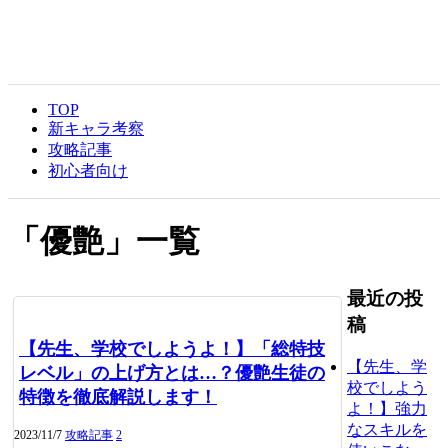
TOP
新キャラ考察
攻略記事
初心者向け
「
優艶
」
一覧
最近の投
稿
【先生、学校でしようよ！】「総特技
【先生、学
レベル」の上げ方とは…？優艶生徒の
校でしよう
特徴を徹底解説します！
よ！】強力
なスキルを
2023/11/7
攻略記事
2