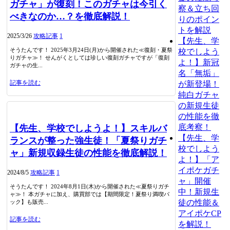
ガチャ」が復刻！このガチャは今引く
察＆立ち回
べきなのか…？を徹底解説！
りのポイン
トを解説
2025/3/26
攻略記事
1
【先生、学
そうたんです！ 2025年3月24日(月)から開催された≪復刻・夏祭
校でしよう
りガチャ≫！ せんがくとしては珍しい復刻ガチャですが「復刻
よ！】新冠
ガチャの生...
名「無垢」
記事を読む
が新登場！
純白ガチャ
の新規生徒
の性能を徹
底考察！
【先生、学校でしようよ！】スキルバ
【先生、学
ランスが整った強生徒！「夏祭りガチ
校でしよう
ャ」新規収録生徒の性能を徹底解説！
よ！】「ア
イポケガチ
2024/8/5
攻略記事
1
ャ」開催
そうたんです！ 2024年8月1日(木)から開催された≪夏祭りガチ
中！新規生
ャ≫！ 本ガチャに加え、購買部では【期間限定！夏祭り満喫パ
徒の性能＆
ック】も販売...
アイポケCP
記事を読む
を解説！