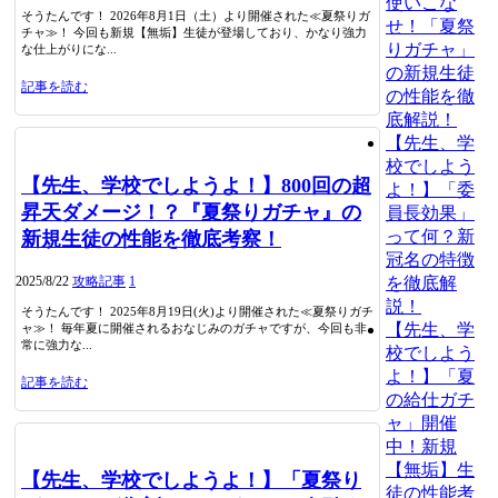
使いこな
そうたんです！ 2026年8月1日（土）より開催された≪夏祭りガ
せ！「夏祭
チャ≫！ 今回も新規【無垢】生徒が登場しており、かなり強力
りガチャ」
な仕上がりにな...
の新規生徒
記事を読む
の性能を徹
底解説！
【先生、学
校でしよう
【先生、学校でしようよ！】800回の超
よ！】「委
昇天ダメージ！？『夏祭りガチャ』の
員長効果」
って何？新
新規生徒の性能を徹底考察！
冠名の特徴
2025/8/22
攻略記事
1
を徹底解
説！
そうたんです！ 2025年8月19日(火)より開催された≪夏祭りガチ
【先生、学
ャ≫！ 毎年夏に開催されるおなじみのガチャですが、今回も非
常に強力な...
校でしよう
よ！】「夏
記事を読む
の給仕ガチ
ャ」開催
中！新規
【無垢】生
【先生、学校でしようよ！】「夏祭り
徒の性能考