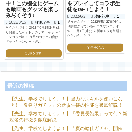
中！この機会にゲーム
をプレイしてコラボ生
も動画もグッズも楽し
徒をGETしよう！
み尽くそう♪
2022/6/2
攻略記事
1
そうたんです！ 2022年5月27日(金)よ
2022/8/16
攻略記事
1
り開催されている≪エスワンコラボ
そうたんです！ 2022年8月15日(月)よ
≫！ 6月1日(水)から新キャラも登場し
り開催した≪オトナのサマーキャンペ
たということで…...
ーンコラボ≫！ 今回のコラボ内容は
『サマキャンシートガ...
記事を読む
記事を読む
最近の投稿
【先生、学校でしようよ！】強力なスキルを使いこな
せ！「夏祭りガチャ」の新規生徒の性能を徹底解説！
【先生、学校でしようよ！】「委員長効果」って何？新
冠名の特徴を徹底解説！
【先生、学校でしようよ！】「夏の給仕ガチャ」開催