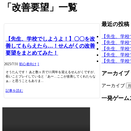
「
改善要望
」
一覧
最近の投稿
【先生、学校
【先生、学校でしようよ！】〇〇を改
【先生、学校
善してもらえたら…！せんがくの改善
【先生、学校
要望をまとめてみた！
【先生、学校
【先生、学校
2025/7/31
初心者向け
1
そうたんです！ あと数ヶ月で11周年を迎えるせんがくですが、
アーカイブ
長いことプレイしていると「あー…ここが改善してくれたらな
ぁ」と思うこともありま...
アーカイブ
記事を読む
一発ゲーム