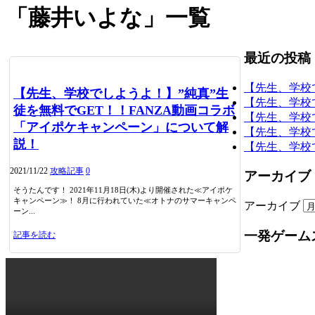
「
藤井いよな
」
一覧
最近の投稿
【先生、学校
【先生、学校でしようよ！】”純真”生
【先生、学校
徒を無料でGET！！FANZA動画コラボ
【先生、学校
「アイポケキャンペーン」について解
【先生、学校
説！
【先生、学校
2021/11/22
攻略記事
0
アーカイブ
そうたんです！ 2021年11月18日(木)より開催された≪アイポケ
キャンペーン≫！ 8月に行われていた≪オトナのサマーキャンペ
アーカイブ
ーン...
一発ゲーム
記事を読む