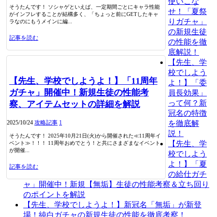
使いこな
そうたんです！ ソシャゲといえば、一定期間ごとにキャラ性能
せ！「夏祭
がインフレすることが結構多く、「ちょっと前にGETしたキャ
りガチャ」
ラなのにもうメインに編...
の新規生徒
記事を読む
の性能を徹
底解説！
【先生、学
校でしよう
【先生、学校でしようよ！】「11周年
よ！】「委
ガチャ」開催中！新規生徒の性能考
員長効果」
って何？新
察、アイテムセットの詳細を解説
冠名の特徴
2025/10/24
攻略記事
1
を徹底解
説！
そうたんです！ 2025年10月21日(火)から開催された≪11周年イ
【先生、学
ベント≫！！！ 11周年おめでとう！と共にさまざまなイベント
が開催...
校でしよう
よ！】「夏
記事を読む
の給仕ガチ
ャ」開催中！新規【無垢】生徒の性能考察＆立ち回り
のポイントを解説
【先生、学校でしようよ！】新冠名「無垢」が新登
場！純白ガチャの新規生徒の性能を徹底考察！