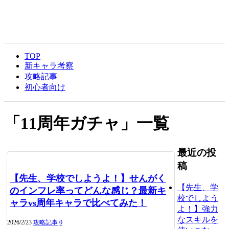
TOP
新キャラ考察
攻略記事
初心者向け
「
11周年ガチャ
」
一覧
最近の投
稿
【先生、学校でしようよ！】せんがく
【先生、学
のインフレ率ってどんな感じ？最新キ
校でしよう
ャラvs周年キャラで比べてみた！
よ！】強力
なスキルを
2026/2/23
攻略記事
0