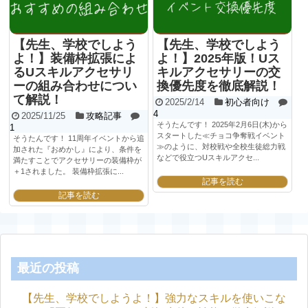
【先生、学校でしよう
【先生、学校でしよう
よ！】装備枠拡張によ
よ！】2025年版！Uス
るUスキルアクセサリ
キルアクセサリーの交
ーの組み合わせについ
換優先度を徹底解説！
て解説！
2025/2/14
初心者向け
4
2025/11/25
攻略記事
そうたんです！ 2025年2月6日(木)から
1
スタートした≪チョコ争奪戦イベント
そうたんです！ 11周年イベントから追
≫のように、対校戦や全校生徒総力戦
加された『おめかし』により、条件を
などで役立つUスキルアクセ...
満たすことでアクセサリーの装備枠が
＋1されました。 装備枠拡張に...
記事を読む
記事を読む
最近の投稿
【先生、学校でしようよ！】強力なスキルを使いこな