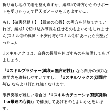
折り返し地点で場を整え直すか、編成5で味方からのサポー
トを受けたうえで昇天ダメージを叩き出すか…。
もし【確実発動Ⅰ】【最速の心得】の両方を開放できてい
れば、編成1で切り込み隊長を任せるのもよいかもしれませ
ん(スキル②の興奮・不安付与がスキル①にあったら完璧だ
った…)。
Uスキルアクセは、自身の長所を伸ばすものを装備してあげ
ましょう。
『U
スキルブラジャー(
減衰or
無言耐性)
』
なら自身の強力な
攻学力を維持しやすいですし、
『
U
スキルソックス(
頑固付
与)
』
ならより打たれ強くなります。
限界突破が難しい場合は
『
U
スキルカチューシャ(
確実発動
Ⅰor
最速の心得)
』
で補強してあげるのもよいかと思いま
す。