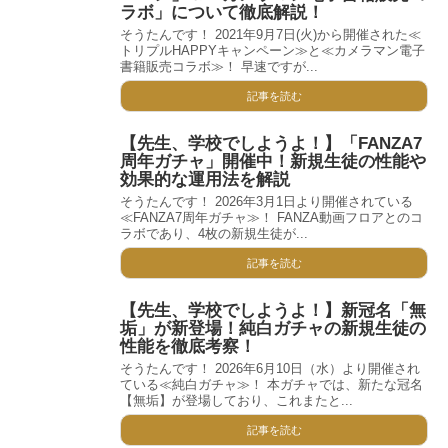
ラボ」について徹底解説！
そうたんです！ 2021年9月7日(火)から開催された≪
トリプルHAPPYキャンペーン≫と≪カメラマン電子
書籍販売コラボ≫！ 早速ですが...
記事を読む
【先生、学校でしようよ！】「FANZA7
周年ガチャ」開催中！新規生徒の性能や
効果的な運用法を解説
そうたんです！ 2026年3月1日より開催されている
≪FANZA7周年ガチャ≫！ FANZA動画フロアとのコ
ラボであり、4枚の新規生徒が...
記事を読む
【先生、学校でしようよ！】新冠名「無
垢」が新登場！純白ガチャの新規生徒の
性能を徹底考察！
そうたんです！ 2026年6月10日（水）より開催され
ている≪純白ガチャ≫！ 本ガチャでは、新たな冠名
【無垢】が登場しており、これまたと...
記事を読む