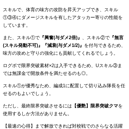
スキルで、体育の味方の攻防を昇天アップでき、スキル
①③④にダメージスキルを有したアタッカー寄りの性能を
しています。
また、スキル①で
『興奮
(
与ダメ2
倍)
』
、スキル②で
『無言
(
スキル発動不可)
』『減衰(
与ダメ1/2)
』
を付与できるため、
味方の攻めと守りの強化にも貢献してくれるでしょう。
ログボで限界突破素材×2は入手できるため、Uスキル③ま
では無課金で開放条件を満たせるのも◎。
スキル①が優秀なため、編成1に配置して切り込み隊長を任
せるのもよいでしょう。
ただし、最終限界突破させるには
【優艶】限界突破クマ
を
使用するしか方法がありません。
【最速の心得】まで解放できれば対校戦でのさらなる活躍