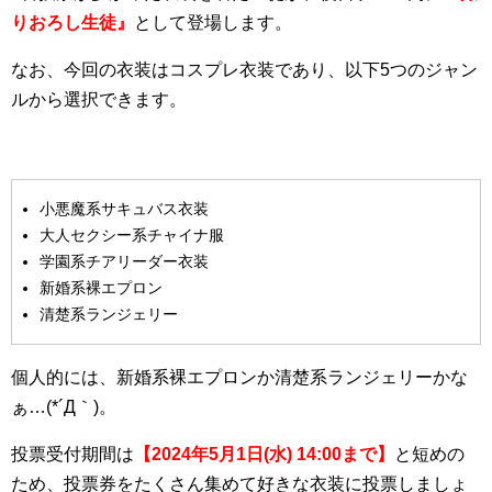
りおろし生徒』
として登場します。
なお、今回の衣装はコスプレ衣装であり、以下5つのジャン
ルから選択できます。
小悪魔系サキュバス衣装
大人セクシー系チャイナ服
学園系チアリーダー衣装
新婚系裸エプロン
清楚系ランジェリー
個人的には、新婚系裸エプロンか清楚系ランジェリーかな
ぁ…(*´Д｀)。
投票受付期間は
【
2024
年5
月1
日(
水) 14:00
まで】
と短めの
ため、投票券をたくさん集めて好きな衣装に投票しましょ