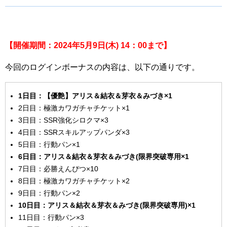
【開催期間：2024
年5
月9
日(
木) 14
：00
まで】
今回のログインボーナスの内容は、以下の通りです。
1
日目：【優艶】アリス＆結衣＆芽衣＆みづき×1
2日目：極激カワガチャチケット×1
3日目：SSR強化シロクマ×3
4日目：SSRスキルアップパンダ×3
5日目：行動パン×1
6
日目：アリス＆結衣＆芽衣＆みづき(
限界突破専用×1
7日目：必勝えんぴつ×10
8日目：極激カワガチャチケット×2
9日目：行動パン×2
10
日目：アリス＆結衣＆芽衣＆みづき(
限界突破専用)
×1
11日目：行動パン×3