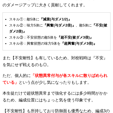
のダメージアップに大きく貢献してくれます。
スキル①：敵5体に
『減衰
(
与ダメ1/2)
』
スキル②：味方5体に
『興奮
(
与ダメ2
倍)
』
、敵5体に
『不安
(
被
ダメ2
倍)
』
スキル③：不安状態の敵5体を
『超不安
(
被ダメ3
倍)
』
スキル④：興奮状態の味方5体を
『超興奮
(
与ダメ3
倍)
』
また【不安耐性】も有しているため、対校戦時は『不安』
を気にせず戦えるのも◎。
ただ、個人的に
「状態異常付与が各スキルに散りばめられ
ている」
という点が少し気になったりもします。
本生徒だけで超状態異常まで強化するには多少時間がかか
るため、編成位置にはちょっと気を使う印象です。
【不安耐性】も所持しており防御面も優秀なため、編成3の