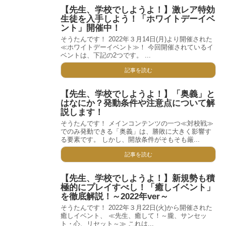
【先生、学校でしようよ！】激レア特効
生徒を入手しよう！「ホワイトデーイベ
ント」開催中！
そうたんです！ 2022年３月14日(月)より開催された
≪ホワイトデーイベント≫！ 今回開催されているイ
ベントは、下記の2つです。 ...
記事を読む
【先生、学校でしようよ！】「奥義」と
はなにか？発動条件や注意点について解
説します！
そうたんです！ メインコンテンツの一つ≪対校戦≫
でのみ発動できる「奥義」は、勝敗に大きく影響す
る要素です。 しかし、開放条件がそもそも厳...
記事を読む
【先生、学校でしようよ！】新規勢も積
極的にプレイすべし！「癒しイベント」
を徹底解説！～2022年ver～
そうたんです！ 2022年３月22日(火)から開催された
癒しイベント、 ≪先生、癒して！～朧、サンセッ
ト・心、リセット～≫ これは...