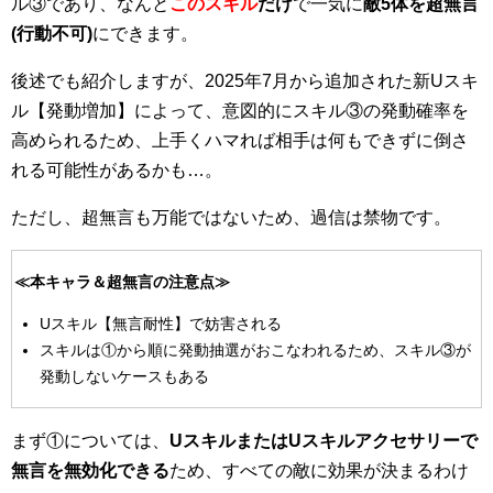
ル③であり、なんと
このスキル
だけ
で一気に
敵
5
体を超無言
(
行動不可)
にできます。
後述でも紹介しますが、2025年7月から追加された新Uスキ
ル【発動増加】によって、意図的にスキル③の発動確率を
高められるため、上手くハマれば相手は何もできずに倒さ
れる可能性があるかも…。
ただし、超無言も万能ではないため、過信は禁物です。
≪本キャラ＆超無言の注意点≫
Uスキル【無言耐性】で妨害される
スキルは①から順に発動抽選がおこなわれるため、スキル③が
発動しないケースもある
まず①については、
U
スキルまたはU
スキルアクセサリーで
無言を無効化できる
ため、すべての敵に効果が決まるわけ