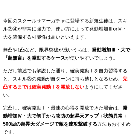
今回のスクールサマーガチャに登場する新規生徒は、スキ
ル③④が非常に強力で、使い方によって発動増加ⅢorⅣ・
大を装備する可能性は高いといえます。
無凸や1凸など、限界突破が浅いうちは、
発動増加Ⅲ・大で
『超無言』を発動するケース
が使いやすいでしょう。
ただし前述でも解説した通り、確実発動Ⅰを自力習得する
と、スキル③の発動が自ターンに持ち越しとなるため、
完
凸するまでは確実発動Ⅰを開放しない
ようにしてくださ
い。
完凸し、確実発動Ⅰ・最速の心得を開放できた場合は、
発
動増加Ⅳ・大で初手から攻防の超昇天アップ＋状態異常＋
500
回の超昇天ダメージで敵を速攻撃破する
方法もおすすめ
です。