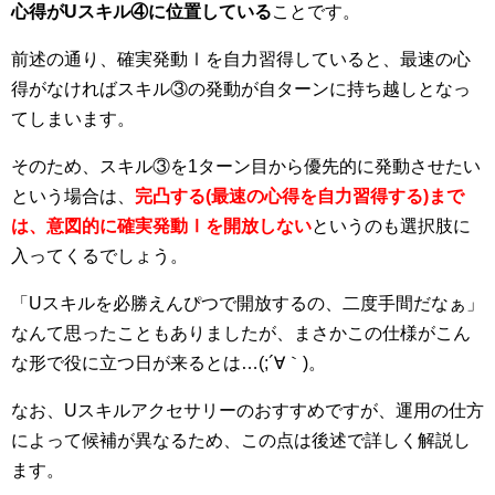
心得がU
スキル④に位置している
ことです。
前述の通り、確実発動Ⅰを自力習得していると、最速の心
得がなければスキル③の発動が自ターンに持ち越しとなっ
てしまいます。
そのため、スキル③を1ターン目から優先的に発動させたい
という場合は、
完凸する
(
最速の心得を自力習得する)
まで
は、意図的に確実発動Ⅰを開放しない
というのも選択肢に
入ってくるでしょう。
「Uスキルを必勝えんぴつで開放するの、二度手間だなぁ」
なんて思ったこともありましたが、まさかこの仕様がこん
な形で役に立つ日が来るとは…(;´∀｀)。
なお、Uスキルアクセサリーのおすすめですが、運用の仕方
によって候補が異なるため、この点は後述で詳しく解説し
ます。