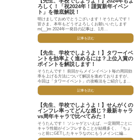
【先生、学校でしようよ！】2024年もよ
ろしく！「祝2024年！謹賀新年イベン
ト」を徹底解説！
明けましておめでとうございます！そうたんです！
皆さま、本年もどうぞよろしくお願いいたします
m(__)m 2024年一発目の記事は、1月...
記事を読む
【先生、学校でしようよ！】タワーイベ
ントを効率よく進めるには？上位入賞の
ポイントを解説します！
そうたんです！ 前回からメインイベント毎の周回効
率を上げる方法について解説を進めておりますが、
今回は「タワーイベント」の攻略法をご紹介しま...
記事を読む
【先生、学校でしようよ！】せんがくの
インフレ率ってどんな感じ？最新キャラ
vs周年キャラで比べてみた！
そうたんです！ ソシャゲといえば、一定期間ごとに
キャラ性能がインフレすることが結構多く、「ちょ
っと前にGETしたキャラなのにもうメインに編...