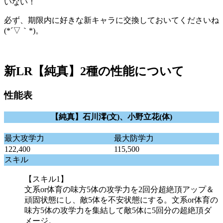
いない！
必ず、期限内に好きな新キャラに交換しておいてくださいね
(*´▽｀*)。
新LR【純真】2種の性能について
性能表
【純真】石川澪(文)、小野立花(体)
最大攻学力
最大防学力
122,400
115,500
スキル
【スキル1】
文系or体育の味方5体の攻学力を2回分超絶頂アップ＆
頑固状態にし、敵5体を不安状態にする。文系or体育の
味方5体の攻学力を集結して敵5体に5回分の超絶頂ダ
メージ。