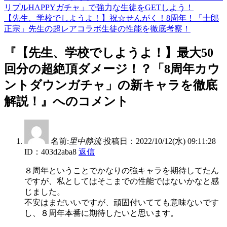
リプルHAPPYガチャ」で強力な生徒をGETしよう！
【先生、学校でしようよ！】祝☆せんがく！8周年！「士郎
正宗」先生の超レアコラボ生徒の性能を徹底考察！
『【先生、学校でしようよ！】最大50
回分の超絶頂ダメージ！？「8周年カウ
ントダウンガチャ」の新キャラを徹底
解説！』へのコメント
名前:
里中静流
投稿日：2022/10/12(水) 09:11:28
ID：403d2aba8
返信
８周年ということでかなりの強キャラを期待してたん
ですが、私としてはそこまでの性能ではないかなと感
じました。
不安はまだいいですが、頑固付いてても意味ないです
し、８周年本番に期待したいと思います。