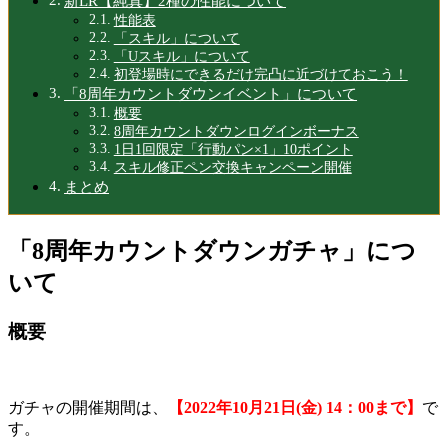
新LR【純真】2種の性能について
性能表
「スキル」について
「Uスキル」について
初登場時にできるだけ完凸に近づけておこう！
「8周年カウントダウンイベント」について
概要
8周年カウントダウンログインボーナス
1日1回限定「行動パン×1」10ポイント
スキル修正ペン交換キャンペーン開催
まとめ
「8周年カウントダウンガチャ」につ
いて
概要
ガチャの開催期間は、
【
2022
年10
月21
日(
金) 14
：00
まで】
で
す。