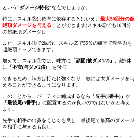
という
”
ダメージ特化”
な点でしょうか。
特に、スキル③は確率に依存するとはいえ、
最大
50
回分の超
絶頂ダメージを与える
ことができます(スキル②でも10回分
の超絶頂ダメージ)。
また、スキル①で2回分、スキル②で55％の確率で攻学力を
超絶頂アップできます。
加えて、スキル①では、味方に
「頑固
(
被ダメ1/2)
」
、敵5体
に
「不安
(
与ダメ2
倍)
」
を付与
できるため、味方は打たれ強くなり、敵には大ダメージを与
えることができるようになります。
このことから、パーティに編成するなら
「先手
(1
番手)
」
か
「最後尾
(5
番手)
」
に配置するのが良いのではないかと考え
ます。
先手で相手の出鼻をくじくも良し、最後尾で最高のダメージ
を相手に与えるも良し。