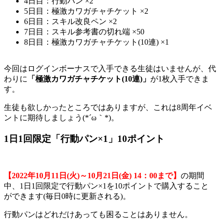
4日目：行動パン ×2
5日目：極激カワガチャチケット ×2
6日目：スキル改良ペン ×2
7日目：スキル参考書の切れ端 ×50
8日目：極激カワガチャチケット(10連) ×1
今回はログインボーナスで入手できる生徒はいませんが、代
わりに
「極激カワガチャチケット
(10
連)
」
が1枚入手できま
す。
生徒も欲しかったところではありますが、これは8周年イベ
ントに期待しましょう(*´ω｀*)。
1日1回限定「行動パン×1」10ポイント
【2022
年10
月11
日(
火)
～10
月21
日(
金) 14
：00
まで】
の期間
中、1日1回限定で行動パン×1を10ポイントで購入すること
ができます(毎日0時に更新される)。
行動パンはどれだけあっても困ることはありません。