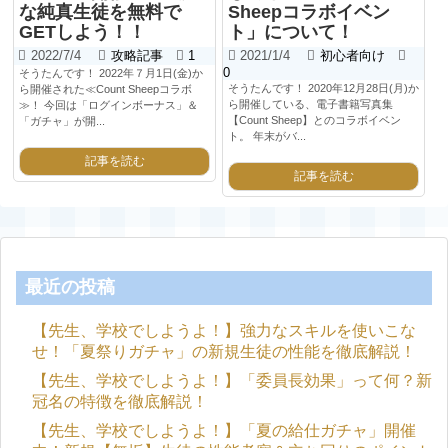
な純真生徒を無料で
Sheepコラボイベン
GETしよう！！
ト」について！
2022/7/4
攻略記事
1
2021/1/4
初心者向け
0
そうたんです！ 2022年７月1日(金)か
そうたんです！ 2020年12月28日(月)か
ら開催された≪Count Sheepコラボ
ら開催している、電子書籍写真集
≫！ 今回は「ログインボーナス」＆
【Count Sheep】とのコラボイベン
「ガチャ」が開...
ト。 年末がバ...
記事を読む
記事を読む
最近の投稿
【先生、学校でしようよ！】強力なスキルを使いこな
せ！「夏祭りガチャ」の新規生徒の性能を徹底解説！
【先生、学校でしようよ！】「委員長効果」って何？新
冠名の特徴を徹底解説！
【先生、学校でしようよ！】「夏の給仕ガチャ」開催