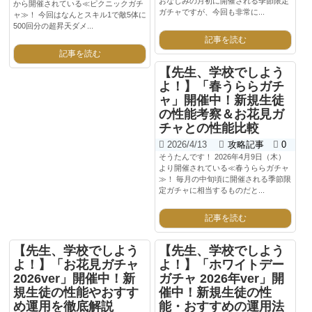
おなじみの月初に開催される季節限定
から開催されている≪ピクニックガチ
ガチャですが、今回も非常に...
ャ≫！ 今回はなんとスキル1で敵5体に
500回分の超昇天ダメ...
記事を読む
記事を読む
【先生、学校でしよう
よ！】「春うららガチ
ャ」開催中！新規生徒
の性能考察＆お花見ガ
チャとの性能比較
2026/4/13
攻略記事
0
そうたんです！ 2026年4月9日（木）
より開催されている≪春うららガチャ
≫！ 毎月の中旬頃に開催される季節限
定ガチャに相当するものだと...
記事を読む
【先生、学校でしよう
【先生、学校でしよう
よ！】「お花見ガチャ
よ！】「ホワイトデー
2026ver」開催中！新
ガチャ 2026年ver」開
規生徒の性能やおすす
催中！新規生徒の性
め運用を徹底解説
能・おすすめの運用法