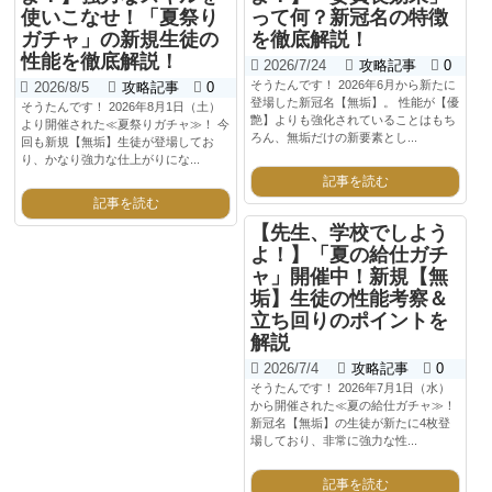
使いこなせ！「夏祭り
って何？新冠名の特徴
ガチャ」の新規生徒の
を徹底解説！
性能を徹底解説！
2026/7/24
攻略記事
0
そうたんです！ 2026年6月から新たに
2026/8/5
攻略記事
0
登場した新冠名【無垢】。 性能が【優
そうたんです！ 2026年8月1日（土）
艶】よりも強化されていることはもち
より開催された≪夏祭りガチャ≫！ 今
ろん、無垢だけの新要素とし...
回も新規【無垢】生徒が登場してお
り、かなり強力な仕上がりにな...
記事を読む
記事を読む
【先生、学校でしよう
よ！】「夏の給仕ガチ
ャ」開催中！新規【無
垢】生徒の性能考察＆
立ち回りのポイントを
解説
2026/7/4
攻略記事
0
そうたんです！ 2026年7月1日（水）
から開催された≪夏の給仕ガチャ≫！
新冠名【無垢】の生徒が新たに4枚登
場しており、非常に強力な性...
記事を読む