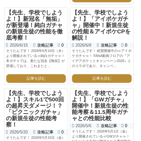
【先生、学校でしよう
【先生、学校でしよう
よ！】新冠名「無垢」
よ！】「アイポケガチ
が新登場！純白ガチャ
ャ」開催中！新規生徒
の新規生徒の性能を徹
の性能＆アイポケCPを
底考察！
解説！
2026/6/15
攻略記事
0
2026/6/8
攻略記事
0
そうたんです！ 2026年6月10日（水）
そうたんです！ 絶賛開催中の≪アイポ
より開催されている≪純白ガチャ≫！
ケガチャ≫！ FANA動画フロアの『ア
本ガチャでは、新たな冠名【無垢】が
イデアポケットキャンペーン2026』と
登場しており、これまたと...
のコラボであり、キャンペ...
記事を読む
記事を読む
【先生、学校でしよう
【先生、学校でしよう
よ！】スキル1で500回
よ！】「GWガチャ」
の超昇天ダメージ！？
開催中！新規生徒の性
「ピクニックガチャ」
能考察＆11.5周年ガチ
の新規生徒の性能考
ャとの性能比較
察！
2026/5/6
攻略記事
0
そうたんです！ 2026年5月1日（金）
2026/5/20
攻略記事
0
より開催されている≪GWガチャ≫！
そうたんです！ 2026年5月15日（金）